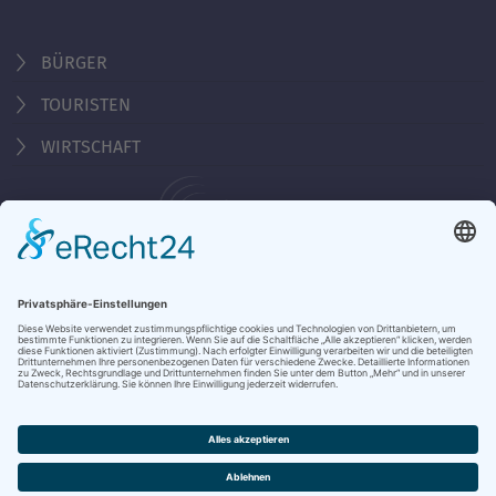
BÜRGER
TOURISTEN
WIRTSCHAFT
Behördennummer 115
KONTAKT
ÖFFNUNGSZEITEN
NOTRUFE & HOTLINES
JOBS
STADTANZEIGER
BROSCHÜREN
PRESSE
DATENSCHUTZ
IMPRESSUM
BARRIEREFREIHEIT
BANKVERBINDUNG