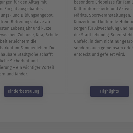
ungen für den Alltag mit
besondere Erlebnisse für Famil
n. Ein gut ausgebautes
Kulturinteressierte und Aktive. 
ungs- und Bildungsangebot,
Märkte, Sportveranstaltungen,
freie Betreuungsplätze ab
Konzerte und kulturelle Höhep
sten Lebensjahr und kurze
sorgen für Abwechslung und 
wischen Zuhause, Kita, Schule
die Stadt lebendig. So entsteht
beit erleichtern die
Umfeld, in dem nicht nur gearbe
barkeit im Familienleben. Die
sondern auch gemeinsam erleb
haubare Stadtgröße schafft
entdeckt und gefeiert wird.
liche Sicherheit und
ierung – ein wichtiger Vorteil
tern und Kinder.
Kinderbetreuung
Highlights