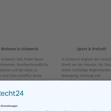
Wohnen in Schwerin
Sport & Freizeit
 Schwerin lebt, findet Raum
In Schwerin beginnt die Freizei
nkommen. Familienfreundliche
direkt vor der Haustür. Die Sta
ebiete und die Nähe zu
bietet vielfältige Möglichkeiten
r und Grün schaffen beste
Bewegung, Erholung und
setzungen für ein entspanntes
gemeinsame Zeit mit der Famil
se. Ob innenstadtnah, am See
Wassersport, Radfahren,
im gewachsenen Wohnumfeld –
Spaziergänge am See, Sportver
werin ist Wohnen oft noch so,
oder kulturelle Angebote – hier
milien es sich wünschen: mit
sich der Feierabend aktiv und
 Überblick und Lebensqualität.
abwechslungsreich gestalten. 