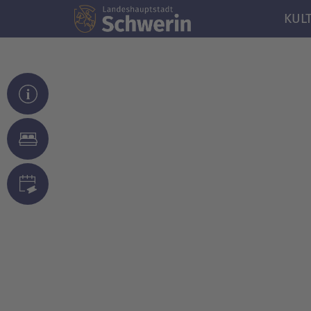
KUL
© Landeshauptstadt Schwerin/Celien Graubaum