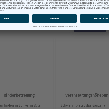
macht Schwerin zu einem Ort, 
dem Alltag und Freizeit gut
zusammenfinden.
Freizeitangebote
Kinderbetreuung
Veranstaltungshöhepun
en finden in Schwerin gute
Schwerin bietet das ganze Jahr