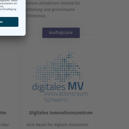
an
einem attraktiven Umfeld für
Erholung und gemeinsame
Erlebnisse.
Ausflugsziele
kte
Digitales Innovationszentrum
 über
Dein Raum für digitale Innovation