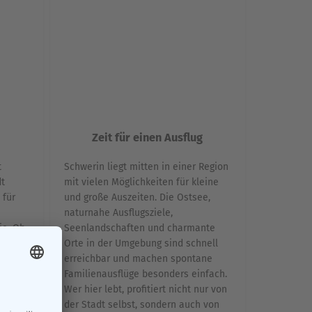
Zeit für einen Ausflug
t
Schwerin liegt mitten in einer Region
dt
mit vielen Möglichkeiten für kleine
 für
und große Auszeiten. Die Ostsee,
naturnahe Ausflugsziele,
ie. Ob
Seenlandschaften und charmante
Orte in der Umgebung sind schnell
eine
erreichbar und machen spontane
 lässt
Familienausflüge besonders einfach.
Wer hier lebt, profitiert nicht nur von
Das
der Stadt selbst, sondern auch von