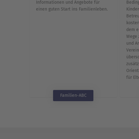
Informationen und Angebote für
Beding
einen guten Start ins Familienleben.
Kinder
Betreu
kosten
dem er
Wege z
und Ar
Verein
übersc
zusätz
Orient
für El
Familien-ABC