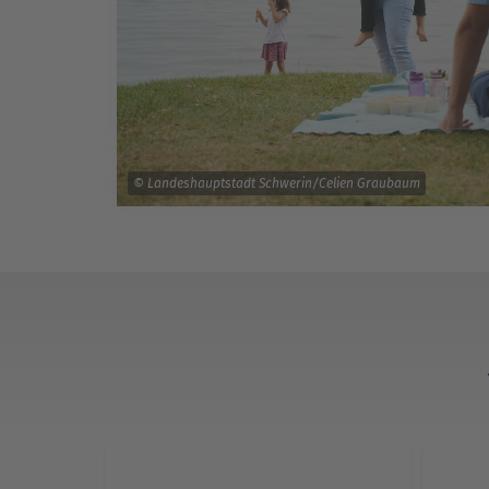
© Landeshauptstadt Schwerin/Celien Graubaum