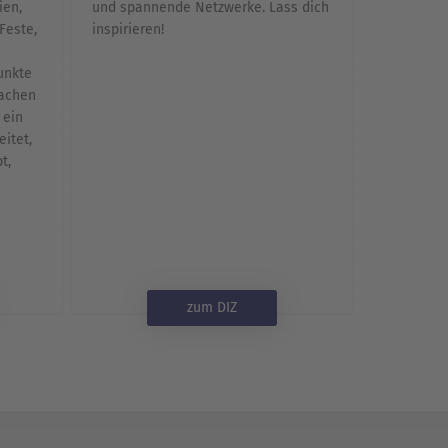
ien,
und spannende Netzwerke. Lass dich
Feste,
inspirieren!
unkte
machen
 ein
itet,
t,
zum DIZ