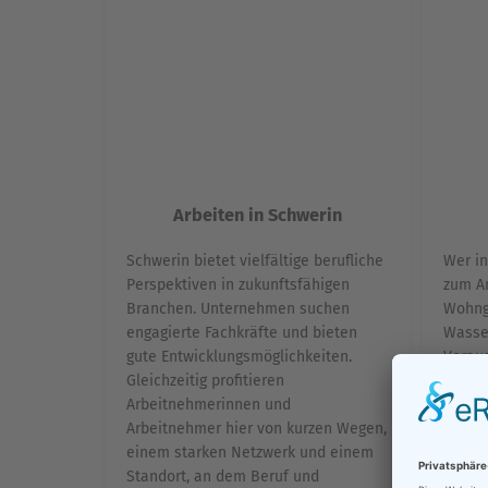
Arbeiten in Schwerin
Schwerin bietet vielfältige berufliche
Wer in
Perspektiven in zukunftsfähigen
zum A
Branchen. Unternehmen suchen
Wohng
engagierte Fachkräfte und bieten
Wasse
gute Entwicklungsmöglichkeiten.
Voraus
Gleichzeitig profitieren
Zuhau
Arbeitnehmerinnen und
oder 
Arbeitnehmer hier von kurzen Wegen,
in Sch
einem starken Netzwerk und einem
wie Fa
Standort, an dem Beruf und
Platz,