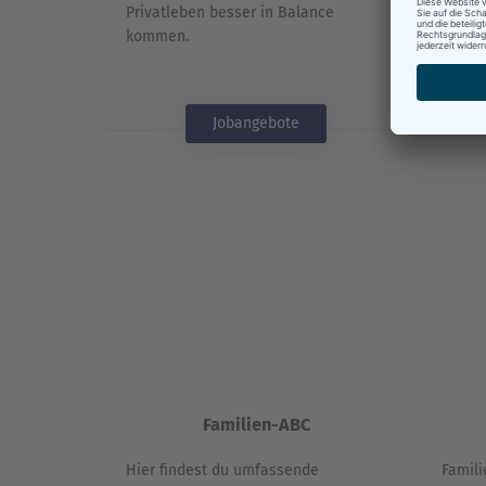
Privatleben besser in Balance
kommen.
Jobangebote
Familien-ABC
Hier findest du umfassende
Famili