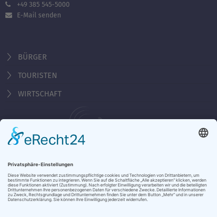
+49 385 545-5000
E-Mail senden
BÜRGER
TOURISTEN
WIRTSCHAFT
Behördennummer 115
Öffnungszeiten Tourist-Information
Montag - Freitag 10:00 - 18:00 Uhr
Samstag, Sonntag, Feiertag 10:00 - 15:00 Uhr