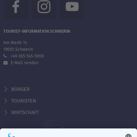
TOURIST-INFORMATION SCHWERIN
Am Markt 14
19055 Schwerin
+49 385 545-5000
E-Mail senden
BÜRGER
TOURISTEN
WIRTSCHAFT
Behördennummer 115