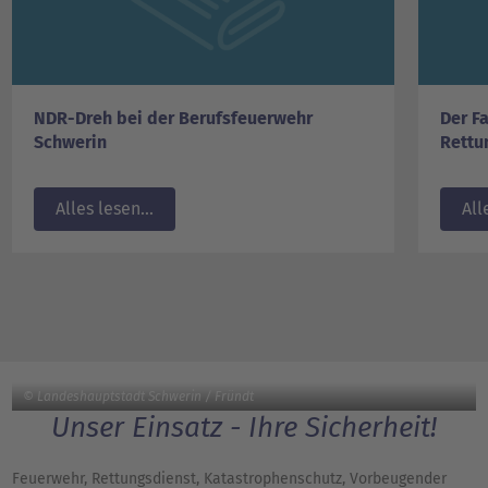
NDR-Dreh bei der Berufsfeuerwehr
Der F
Schwerin
Rettu
Alles lesen...
All
© Landeshauptstadt Schwerin / Fründt
Unser Einsatz - Ihre Sicherheit!
Feuerwehr, Rettungsdienst, Katastrophenschutz, Vorbeugender