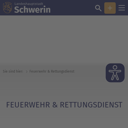
© Landeshauptstadt Schwerin / Fründt
Sie sind hier:
Feuerwehr & Rettungs­dienst
FEUERWEHR & RETTUNGS­DIENST