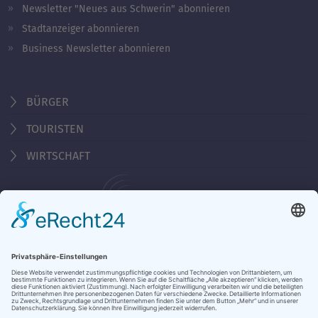
Newsletter "Neues aus Schwerin" abonnieren
Stadtanzeiger abonnieren
Business Newsletter abonnieren
BÜRGER
TOURISTEN
WIRTSCHAFT
Behördennummer 115
KONTAKT
ÖFFNUNGSZEITEN
NOTRUFE & HOTLINES
JOBS
STADTANZEIGER
BROSCHÜREN
PRESSE
DATENSCHUTZ