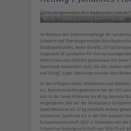
Oberbürgermeister Rico Badenschier und der Vorsitzend
Sportler. © Landeshauptstadt Schwerin/Ulrike Auge
Im Rahmen des Sommerempfangs der Landeshaup
Schwerin hat Oberbürgermeister Rico Badensch
Stadtsportbundes, Malte Burwitz, 217 Spitzenspo
insgesamt 18 Sportarten für ihre herausragenden 
Athletinnen und Athleten gemeinsam mit ihren Tr
Sportstadt unheimlich stolz. Sie alle stehen stell
und Erfolg“, sagte Oberbürgermeister Rico Baden
Zu den erfolgreichsten Athletinnen und Athlete
e.V., Bronzemedaillengewinnerin bei der U17-Ju
Jahr in der Gewichtsklasse bis 60 kg, Ramona Bru
vergangenen Jahr bei der Paralympics-Europamei
Gewichtsklasse bis 57 kg ebenfalls Bronze gewa
Schweriner Sportclub e.V. in der U19-Auswahl de
Europameisterschaft 2023 in Slowenien mit der 
Schweriner Rudergesellschaft von 1874/75 e.V. m