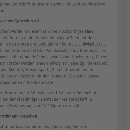
ameisterschaft in Ungarn sowie viele weitere Platzierte
ten.
eriner Sportclub e.V.
stadt wurde in diesem Jahr der Hochspringer
Theo
hnet. Bereits in der Vorschule begann Theo mit dem
n. In den ersten drei Schuljahren beim SG Ludwigslust 03
 und trainierte bei Dirk Pollakowski, Frida Dreßler, Lucas
, wechselte dann ab Schulklasse 8 zum Hochsprung. Derzeit
rn Förster werden. Theo Hellwig ist vielseitig interessiert:
ine Skifahrt, Wassersport (Theo hat bereits einen
in), das Musizieren mit der Trompete (bis zur 7. Klasse
rn zusammen mit seinem Vater.
en Bronze in der Altersklasse U18 bei der Deutschen
d bei der diesjährigen Deutschen Meisterschaft in
 die Bestleistung von 2,04 Metern erreicht.
 Prothmann vergeben
Trainer bzw. Trainerin des Jahres“ vergeben. Auf