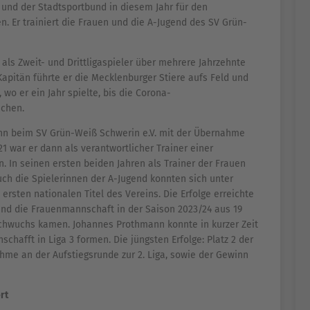
 und der Stadtsportbund in diesem Jahr für den
 Er trainiert die Frauen und die A-Jugend des SV Grün-
als Zweit- und Drittligaspieler über mehrere Jahrzehnte
Kapitän führte er die Mecklenburger Stiere aufs Feld und
wo er ein Jahr spielte, bis die Corona-
chen.
nn beim SV Grün-Weiß Schwerin e.V. mit der Übernahme
1 war er dann als verantwortlicher Trainer einer
in. In seinen ersten beiden Jahren als Trainer der Frauen
 Auch die Spielerinnen der A-Jugend konnten sich unter
rsten nationalen Titel des Vereins. Die Erfolge erreichte
and die Frauenmannschaft in der Saison 2023/24 aus 19
chwuchs kamen. Johannes Prothmann konnte in kurzer Zeit
hafft in Liga 3 formen. Die jüngsten Erfolge: Platz 2 der
hme an der Aufstiegsrunde zur 2. Liga, sowie der Gewinn
rt