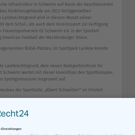
iche Infrastruktur in Schwerin auf Basis der beschlossenen
 Das Funktionsgebäude am 2023 fertiggestellten
 Lambrechtsgrund wird in diesem Monat seiner
 dem Schul-, als auch dem Vereinssport zur Verfügung
 Frauensportverein 02 Schwerin e.V. in der Sportart
g American Football der Mecklenburger Stiere.
 sogenannten BUGA-Platzes, im Sportpark Lankow konnte
alle Lambrechtsgrund, dem neuen Radsportzentrum für
Schwerin wertet mit dieser Investition den Sportkomplex
as Sportgymnasium insgesamt auf.
neubau der Sporthalle „Albert Schweitzer“ im Ortsteil
4