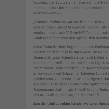
Vorschlag der Sportvereine haben sich die Stadt
Handballtrainer Johannes Prothmann entschieden.
Weiß Schwerin e.V.
Johannes Prothmann war durch seine aktive Zeit 
eine zentrale Figur im Schweriner Handball. Als 
verabschiedete sich 2019 zur HSG Peenetal Loitz, 
Pandemiemaßnahmen den Spielbetrieb unterbra
Seine Trainerkarriere begann Johannes Prothma
des Positionstrainings im Nachwuchs. Ab Mai 202
Mannschaft tätig. Schnell stellten sich Erfolge e
erreichte er jeweils den dritten Platz in Liga 3.
ihrem neuen Trainer steigern und gewannen den e
er vorwiegend mit Schweriner Talenten: So best
Spielerinnen, von denen 17 aus dem eigenen Na
aus einem Abstiegskandidaten eine Spitzenmannsc
Frauenmannschaft in Liga 3 Nord-Ost und Teilna
des DHB-Pokals der A-Jugend-Mannschaft.
Sportliche Infrastruktur hat sich weiter verbesse