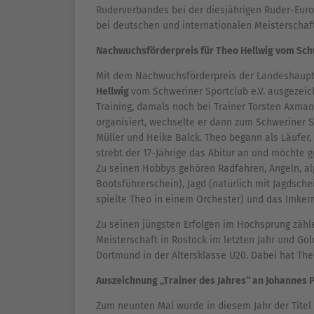
Ruderverbandes bei der diesjährigen Ruder-Europ
bei deutschen und internationalen Meisterschaf
Nachwuchsförderpreis für Theo Hellwig vom Schw
Mit dem Nachwuchsförderpreis der Landeshaupt
Hellwig
vom Schweriner Sportclub e.V. ausgezeic
Training, damals noch bei Trainer Torsten Axman
organisiert, wechselte er dann zum Schweriner SC
Müller und Heike Balck. Theo begann als Läufer
strebt der 17-Jährige das Abitur an und möchte ge
Zu seinen Hobbys gehören Radfahren, Angeln, alp
Bootsführerschein), Jagd (natürlich mit Jagdsche
spielte Theo in einem Orchester) und das Imke
Zu seinen jüngsten Erfolgen im Hochsprung zähl
Meisterschaft in Rostock im letzten Jahr und Gol
Dortmund in der Altersklasse U20. Dabei hat Theo
Auszeichnung „Trainer des Jahres“ an Johannes
Zum neunten Mal wurde in diesem Jahr der Titel „