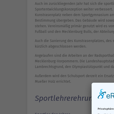
Auch im zurückliegenden Jahr hat sich die sportl
Sportentwicklungskonzeption weiter verbessert.
Kunstrasenplatz neben dem Sportgymnasium am
Bestimmung übergeben. Das Gebäude wird sowohl
stehen. Vereinsmäßig primär genutzt wird es vom
Fußball und den Mecklenburg Bulls, der Abteilun
Auch die Sanierung des Kunstrasenplatzes, des
kürzlich abgeschlossen werden.
Angelaufen sind die Arbeiten an der Radsporth
Mecklenburg-Vorpommern. Die Landeshauptstadt 
Lambrechtsgrund, den Olympiastützpunkt und d
Außerdem wird den Schulsport derzeit ein Ersatz
Mueßer Holz errichtet.
Sportlehrerehrung 202