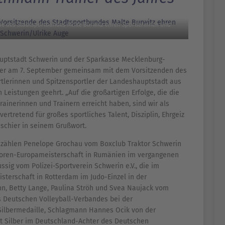
e des Stadtsportbundes Malte Burwitz ehren Sportlerinnen und
tstadt Schwerin und der Sparkasse Mecklenburg-
ier am 7. September gemeinsam mit dem Vorsitzenden des
rtlerinnen und Spitzensportler der Landeshauptstadt aus
Leistungen geehrt. „Auf die großartigen Erfolge, die die
ainerinnen und Trainern erreicht haben, sind wir als
vertretend für großes sportliches Talent, Disziplin, Ehrgeiz
schier in seinem Grußwort.
n zählen Penelope Grochau vom Boxclub Traktor Schwerin
nioren-Europameisterschaft in Rumänien im vergangenen
ssig vom Polizei-Sportverein Schwerin e.V., die im
sterschaft in Rotterdam im Judo-Einzel in der
nn, Betty Lange, Paulina Ströh und Svea Naujack vom
s Deutschen Volleyball-Verbandes bei der
Silbermedaille, Schlagmann Hannes Ocik von der
it Silber im Deutschland-Achter des Deutschen