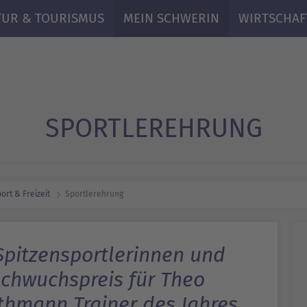
TUR & TOURISMUS
MEIN SCHWERIN
WIRTSCHAF
SPORTLER­EHRUNG
ort & Freizeit
Sportler­ehrung
Spitzensportlerinnen und
achwuchspreis für Theo
thmann Trainer des Jahres