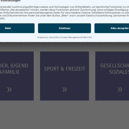
 Sie sonst noch interessieren kö
DER, JUGEND
GESELLSCHA
SPORT & FREIZEIT
&­FAMILIE
SOZIALE