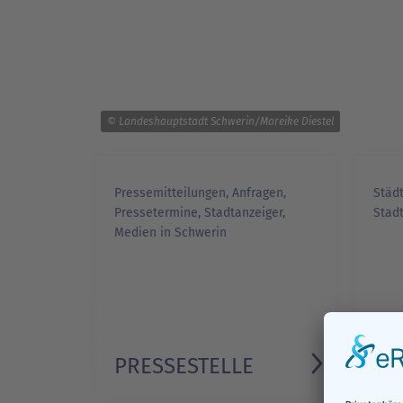
© Landeshauptstadt Schwerin/Mareike Diestel
Pressemitteilungen, Anfragen,
Städt
Pressetermine, Stadtanzeiger,
Stad
Medien in Schwerin
PRESSESTELLE
FI