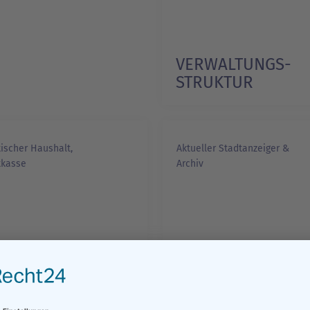
VERWALTUNGS­
STRUKTUR
1/1
ischer Haushalt,
Aktueller Stadtanzeiger &
tkasse
Archiv
NANZEN
STADTANZEIGER