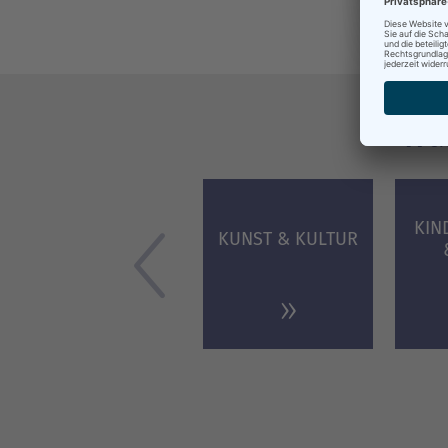
Was
KIN
KUNST & KULTUR