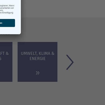
nnte
FT &
UMWELT, KLIMA &
PLANEN & BAUEN
S
ENERGIE