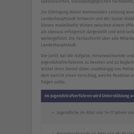
spezialisierten, sozialpädagogischen Fachdiens
Zur Erbringung dieser kommunalen Leistung wur
Landeshauptstadt Schwerin und der Sozial-Diakon
Dieses modellhafte Wirken zwischen einem öffen
als überaus erfolgreich dargestellt und wird se
weitergeführt. Die Fachaufsicht über alle Mitar
Landeshauptstadt.
Die JuHiS hat die Aufgabe, Heranwachsende und 
Jugendstrafverfahrens zu beraten und zu begleit
leistet ihren Dienst dabei unabhängig von Polize
dem Gericht einen Vorschlag, welche Reaktion au
folgen sollte.
Im Jugendstrafverfahren wird Unterstützung a
Jugendliche im Alter von 14-17 Jahren un
Heranwachsende im Alter von 18-20 Jahr