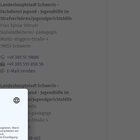
Landeshauptstadt Schwerin -
Fachdienst Jugend - Jugendhilfe im
Strafverfahren/Jugendgerichtshilfe
Frau Sylvia Streuer
Sozialarbeiterin/-pädagogin
Moritz-Wiggers-Straße 4
19053 Schwerin
+49 385 51 19686
+49 385 555 858 56
E-Mail senden
Landeshauptstadt Schwerin -
Fachdienst Jugend - Jugendhilfe im
Strafverfahren/Jugendgerichtshilfe
Herr Peter Schultz
Sozialarbeiter/-pädagoge
Moritz-Wiggers-Straße 4
19053 Schwerin
+49 385 52 19 402