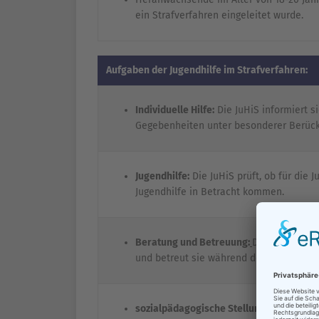
ein Strafverfahren eingeleitet wurde.
Aufgaben der Jugendhilfe im Strafverfahren:
Individuelle Hilfe:
Die JuHiS informiert s
Gegebenheiten unter besonderer Berücks
Jugendhilfe:
Die JuHiS prüft, ob für die 
Jugendhilfe in Betracht kommen.
Beratung und Betreuung:
Die JuHiS berä
und betreut sie während des gesamten 
sozialpädagogische Stellungnahme:
Die