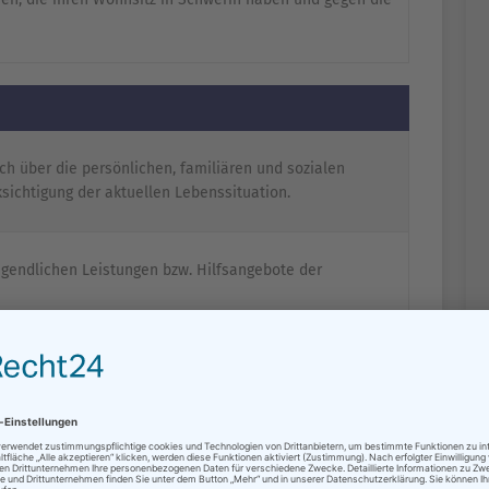
ich über die persönlichen, familiären und sozialen
ichtigung der aktuellen Lebenssituation.
Jugendlichen Leistungen bzw. Hilfsangebote der
t die Jugendlichen bei den zu treffenden Entscheidungen
Verfahrens.
 JuHiS legt dem Gericht die erzieherischen und sozialen