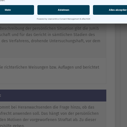
iale Umfeld der Jugendlichen und nimmt zu
n Stellung.
Beschreibung der persönlichen Situation gibt die JuHiS
schaft und für das Gericht in sämtlichen Stadien des
en des Verfahrens, drohende Untersuchungshaft, vor dem
e richterlichen Weisungen bzw. Auflagen und berichtet
:
kommt bei Heranwachsenden die Frage hinzu, ob das
afrecht anwenden soll. Das hängt von der persönlichen
den Motiven der vorgeworfenen Straftat ab. Zu dieser
gshilfe geben.