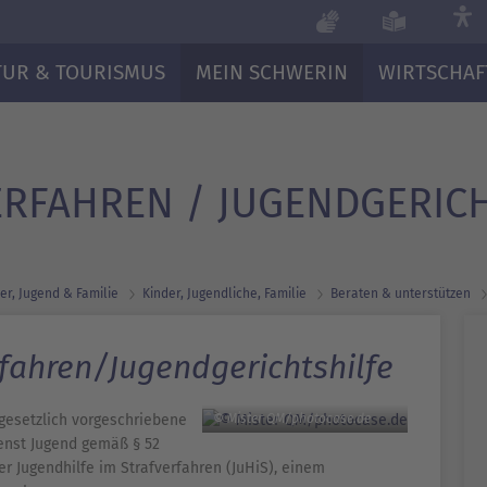
TUR & TOURISMUS
MEIN SCHWERIN
WIRTSCHAF
RFAHREN / JUGENDGERICH
er, Jugend & Familie
Kinder, Jugendliche, Familie
Beraten & unterstützen
rfahren/Jugendgerichtshilfe
 gesetzlich vorgeschriebene
© Mister QM/photocase.de
enst Jugend gemäß § 52
der Jugendhilfe im Strafverfahren (JuHiS), einem