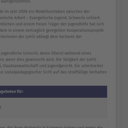
t, wahrgenommen.
de im Jahr 2008 ein Modellvorhaben zwischen der
ische Arbeit – Evangelische Jugend, Schwerin initiiert.
tlichen und einem freien Träger der Jugendhilfe hat sich
itdem in einem vertraglich geregelten Kooperationsprojekt
beiterInnen der JuHiS obliegt dem Fachamt der
Jugendliche (einschl. deren Eltern) während eines
en, wenn dies gewünscht wird. Die Tätigkeit der JuHiS
i, Staatsanwaltschaft und Jugendgericht. Sie unterbreitet
s sozialpädagogischer Sicht auf das straffällige Verhalten
ngeboten für:
d
en, die ihren Wohnsitz in Schwerin haben und gegen die