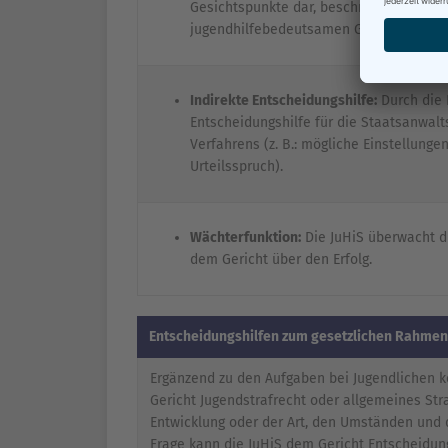
Gesichtspunkte dar, beschreibt das soz
jugendhilfebedeutsamen Gesichtspunkte
Indirekte Entscheidungshilfe:
Durch die 
Entscheidungshilfe für die Staatsanwalt
Verfahrens (z. B.: mögliche Einstellung
Urteilsspruch).
Wächterfunktion:
Die JuHiS überwacht di
dem Gericht über den Erfolg.
Entscheidungshilfen zum gesetzlichen Rahmen
Ergänzend zu den Aufgaben bei Jugendlichen 
Gericht Jugendstrafrecht oder allgemeines Str
Entwicklung oder der Art, den Umständen und 
Frage kann die JuHiS dem Gericht Entscheidun