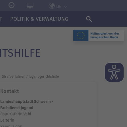
DE
T
POLITIK & VERWALTUNG
Kofinanziert von der
Europäischen Union
TS­HILFE
Strafverfahren / Jugendgerichts­hilfe
Kontakt
Landeshauptstadt Schwerin -
Fachdienst Jugend
Frau Kathrin Vahl
Leiterin
Raum: 3.068