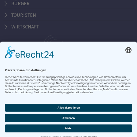
BÜRGER
TOURISTEN
WIRTSCHAFT
Behördennummer 115
KONTAKT
ÖFFNUNGSZEITEN
NOTRUFE & HOTLINES
JOBS
STADTANZEIGER
BROSCHÜREN
PRESSE
DATENSCHUTZ
IMPRESSUM
BARRIEREFREIHEIT
BANKVERBINDUNG