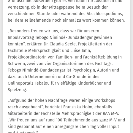
Grundschule. Außerdem gibt es viel Raum für Austausch und
Vernetzung, ob in der Mittagspause beim Besuch der
verschiedenen Stände oder während des Abschlusspodiums,
bei dem Teilnehmende noch einmal zu Wort kommen können.
„Besonders freuen wir uns, dass wir für unseren
Impulsvortrag Tebogo Nimindé-Dundadengar gewinnen
konnten“, erklären Dr. Claudia Seele, Projektleiterin der
Fachstelle Mehrsprachigkeit und Luise Jahn,
Projektkoordinatorin von Familien- und Fachkräftebildung in
Schwerin, zwei von vier Organisatorinnen des Fachtags.
Tebogo Nimindé-Dundadengar ist Psychologin, Autorin und
dazu auch Unternehmerin und Co-Gründerin des
Onlineportals Tebalou für vielfältige Kinderbücher und
Spielzeug.
„Aufgrund der hohen Nachfrage waren einige Workshops
rasch ausgebucht“, berichtet Franziska Holm, ebenfalls
Mitarbeiterin der Fachstelle Mehrsprachigkeit der RAA M-V.
„Wir freuen uns auf rund 100 Teilnehmende aus ganz M-V und
sind gespannt auf einen anregungsreichen Tag voller Input