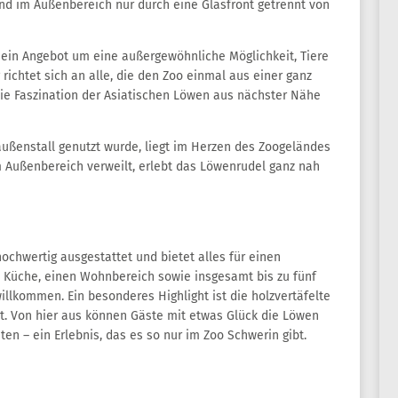
und im Außenbereich nur durch eine Glasfront getrennt von
sein Angebot um eine außergewöhnliche Möglichkeit, Tiere
richtet sich an alle, die den Zoo einmal aus einer ganz
e Faszination der Asiatischen Löwen aus nächster Nähe
raußenstall genutzt wurde, liegt im Herzen des Zoogeländes
m Außenbereich verweilt, erlebt das Löwenrudel ganz nah
hochwertig ausgestattet und bietet alles für einen
e Küche, einen Wohnbereich sowie insgesamt bis zu fünf
illkommen. Ein besonderes Highlight ist die holzvertäfelte
ht. Von hier aus können Gäste mit etwas Glück die Löwen
en – ein Erlebnis, das es so nur im Zoo Schwerin gibt.