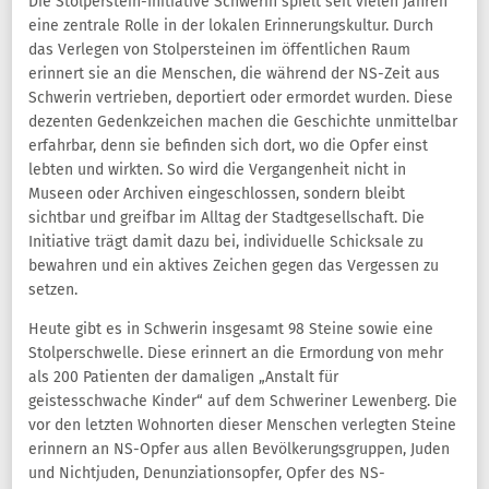
Die Stolperstein-Initiative Schwerin spielt seit vielen Jahren
eine zentrale Rolle in der lokalen Erinnerungskultur. Durch
das Verlegen von Stolpersteinen im öffentlichen Raum
erinnert sie an die Menschen, die während der NS-Zeit aus
Schwerin vertrieben, deportiert oder ermordet wurden. Diese
dezenten Gedenkzeichen machen die Geschichte unmittelbar
erfahrbar, denn sie befinden sich dort, wo die Opfer einst
lebten und wirkten. So wird die Vergangenheit nicht in
Museen oder Archiven eingeschlossen, sondern bleibt
sichtbar und greifbar im Alltag der Stadtgesellschaft. Die
Initiative trägt damit dazu bei, individuelle Schicksale zu
bewahren und ein aktives Zeichen gegen das Vergessen zu
setzen.
Heute gibt es in Schwerin insgesamt 98 Steine sowie eine
Stolperschwelle. Diese erinnert an die Ermordung von mehr
als 200 Patienten der damaligen „Anstalt für
geistesschwache Kinder“ auf dem Schweriner Lewenberg. Die
vor den letzten Wohnorten dieser Menschen verlegten Steine
erinnern an NS-Opfer aus allen Bevölkerungsgruppen, Juden
und Nichtjuden, Denunziationsopfer, Opfer des NS-