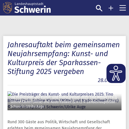
Jahresauftakt beim gemeinsamen
Neujahrsempfang: Kunst- und
Kulturpreis der Sparkassen-
Stiftung 2025 vergeben
28.01.2026
Die Preisträger des Kunst- und Kulturpreises 2025: Tino Bittner (2.v.l),
Sabine Klemm (Mitte) und Nado Kallweit (2.v.r.) © Landeshauptstadt
Schwerin/Ulrike Auge
Rund 300 Gäste aus Politik, Wirtschaft und Gesellschaft
erlebten beim gemeinsamen Neujahrsempfang der