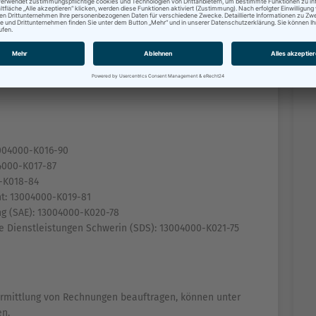
0
13004000-K010-11
11-08
3004000-K016-90
4000-K017-87
-K018-84
t: 13004000-K019-81
g (SAE): 13004000-K020-78
he Dienstleistungen Schwerin (SDS): 13004000-K021-75
ermittlung von Rechnungen beauftragen, können unter
en.