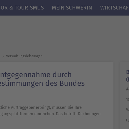
TUR & TOURISMUS
MEIN SCHWERIN
WIRTSCHAF
Verwaltungsleistungen
 Entgegennahme durch
(
 Bestimmungen des Bundes
A
1
liche Auftraggeber erbringt, müssen Sie Ihre
W
gangsplattformen einreichen. Das betrifft Rechnungen
(