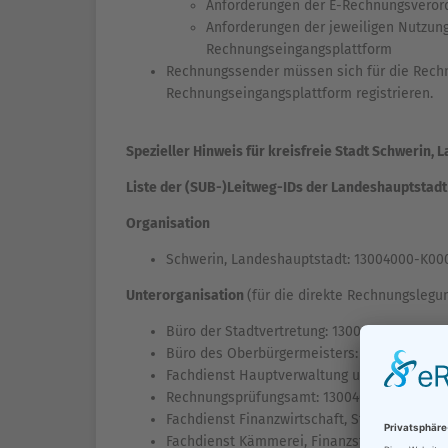
Anforderungen der E-Rechnungsveror
Anforderungen der jeweiligen Nutzu
Rechnungseingangsplattform
Rechnungssender müssen sich für die Rechnu
Rechnungseingangsplattform registrieren.
Spezieller Hinweis für kreisfreie Stadt Schwerin,
Liste der (SUB-)Leitweg-IDs der Landeshauptstad
Organisation
Schwerin, Landeshauptstadt: 13004000-K00
Unterorganisation
(für die direkte Rechnungslegu
Büro der Stadtvertretung: 13004000-K001-38
Büro des Oberbürgermeisters: 13004000-K0
Fachdienst Hauptverwaltung und Digitalisie
Rechnungsprüfungsamt: 13004000-K004-29
Fachdienst Finanzwirtschaft, Stadtkasse: 1
Fachdienst Kämmerei, Finanzsteuerung: 13