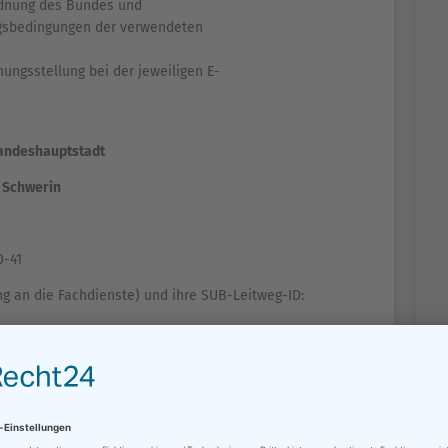
dnung des Bundes und
ngsbedingungen der verwendeten
ngsstellung bei der jeweiligen E-
 Landeshauptstadt
t Schwerin
0-41
ng an die Fachdienste) und ihre SUB-Leitweg-ID:
02-35
rung: 13004000-K003-32
3004000-K005-26
004000-K006-23