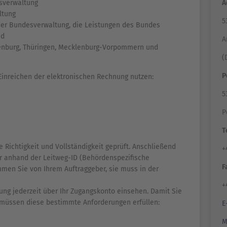
A
esverwaltung
ltung
5
er Bundesverwaltung, die Leistungen des Bundes
nd
A
denburg, Thüringen, Mecklenburg-Vorpommern und
(
P
Einreichen der elektronischen Rechnung nutzen:
5
P
T
Richtigkeit und Vollständigkeit geprüft. Anschließend
+
 anhand der Leitweg-ID (Behördenspezifische
F
mmen Sie von Ihrem Auftraggeber, sie muss in der
+
ung jederzeit über Ihr Zugangskonto einsehen. Damit Sie
 müssen diese bestimmte Anforderungen erfüllen:
E
M