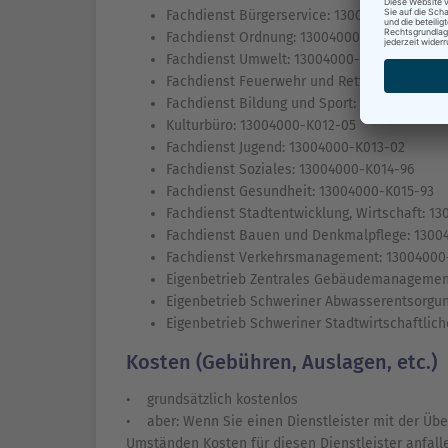
Fachdienst Bürgerservice: 13004000-K007-2
Fachdienst Ordnung: 13004000-K008-17
Fachdienst Umwelt: 13004000-K009-14
Fachdienst Feuerwehr und Rettungsdienst: 
Fachdienst Bildung und Sport: 13004000-K0
Kulturbüro: 13004000-K012-05
Fachdienst Jugend: 13004000-K013-02
Fachdienst Soziales: 13004000-K014-96
Fachdienst Gesundheit: 13004000-K015-93
Fachdienst Stadtentwicklung, Wirtschaft: 1
Fachdienst Bauen und Denkmalpflege: 1300
Fachdienst Verkehrsmanagement: 13004000
Eigenbetrieb Zentrales Gebäudemanagemen
Eigenbetrieb Schweriner Abwasserentsorgun
Eigenbetrieb Schweriner Stadtwirtschaftlic
Kosten (Gebühren, Auslagen, etc.)
• grundsätzlich kostenlos
• aber: Wenn Sie einen Dienstleister mit der Üb
Umständen Kosten für diesen Dienstleister anfall