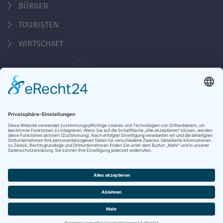
BÜRGER
TOURISTEN
WIRTSCHAFT
Behördennummer 115
KONTAKT
ÖFFNUNGSZEITEN
NOTRUFE & HOTLINES
JOBS
STADTANZEIGER
BROSCHÜREN
PRESSE
DATENSCHUTZ
IMPRESSUM
BARRIEREFREIHEIT
BANKVERBINDUNG