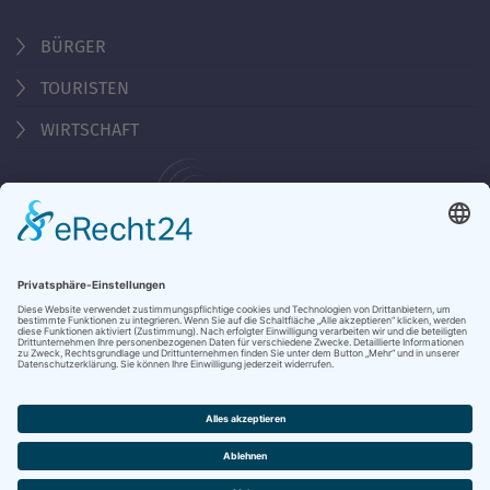
BÜRGER
TOURISTEN
WIRTSCHAFT
Behördennummer 115
KONTAKT
ÖFFNUNGSZEITEN
NOTRUFE & HOTLINES
JOBS
STADTANZEIGER
BROSCHÜREN
PRESSE
DATENSCHUTZ
IMPRESSUM
BARRIEREFREIHEIT
BANKVERBINDUNG