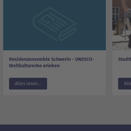
Residenzensemble Schwerin - UNESCO-
Stadt
Weltkulturerbe erleben
Alles lesen...
All