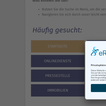
Was können Sie tun?
Nutzen Sie die Suche im Menü, um die ver
Navigieren Sie sich durch unser leicht ve
Häufig gesucht:
STARTSEITE
BÜR
ONLINEDIENSTE
VERA
PRESSESTELLE
STA
IMMOBILIEN
F