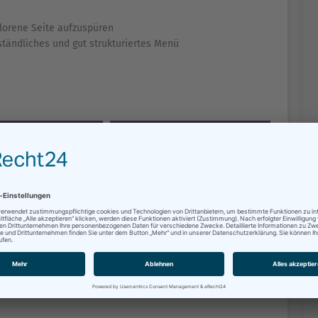
lorene Seite aufzuspüren
rständliches und gut strukturiertes Menü
GERSERVICE
DIENSTLEISTUNGEN
NSTALTUNGEN
VERWALTUNGS­STRUKTUR
DTVERTRETUNG
KUNST & KULTUR
EUERWEHR
STADTPLANUNG