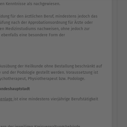
hen Kenntnisse als nachgewiesen.
ldung für den ärztlichen Beruf, mindestens jedoch das
rüfung nach der Approbationsordnung für Ärzte oder
hen Medizinstudiums nachweisen, ohne jedoch zur
t ebenfalls eine besondere Form der
r Ausübung der Heilkunde ohne Bestallung beschränkt auf
 und der Podologie gestellt werden. Voraussetzung ist
sychotherapeut, Physiotherapeut bzw. Podologe.
 Landeshauptstadt
ktenlage
ist eine mindestens vierjährige Berufstätigkeit
tern der jeweiligen Kreisverwaltungsbehörde