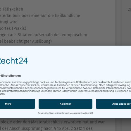
 Tätigkeiten
Z
ererlaubnis oder eine auf die heilkundliche
ragt wird
ortes (Praxis)
rigen aus Staaten außerhalb des europäischen
ei beabsichtigter Ausübung)
erlichen Unterlagen im zuständigen Gesundheitsamt zu
Ö
Ö
n Sie beim zuständigen Gesundheitsamt.
S
S
F
 Gebiet der Psychotherapie ("kleiner Heilpraktiker")
Kenntnisüberprüfung. Weist der Antragsteller nach, dass
r als gleichgestellt anerkannten ausländischen
ologie oder den Masterabschluss erworben hat und war
 der Abschlussprüfung nach § 15 Abs. 2 Satz 1 des