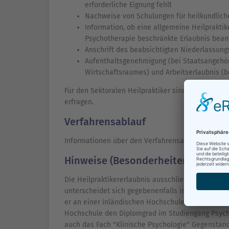
erforderliche Eignung fehlt
Nachweise von Schulungen für heilkundliche
Information, ob eine allgemeine Heilpraktik
Psychotherapie beschränkte Erlaubnis beant
Anschrift des beabsichtigten Niederlassungs
Aufenthaltsgenehmigung (bei Staatsangehö
Wirtschaftsraumes) und Arbeitserlaubnis (b
Für den Sektoralen Heilpraktiker sind die erford
erfragen.
Verfahrensablauf
Informationen über den Verfahrensablauf erhalte
Hinweise (Besonderheiten)
Die Heilpraktikererlaubnis ausschließlich auf dem
unterscheidet sich gegebenenfalls im Umfang der 
er an einer inländischen Hochschule oder an eine
Hochschule den Diplomgrad im Studiengang Psych
auch das Fach "Klinische Psychologie" Gegenstand