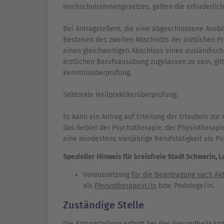
Hochschulrahmengesetzes, gelten die erforderlic
Bei Antragstellern, die eine abgeschlossene Ausbi
Bestehen des zweiten Abschnitts der ärztlichen P
einen gleichwertigen Abschluss eines ausländisc
ärztlichen Berufsausübung zugelassen zu sein, gil
Kenntnisüberprüfung.
Sektorale Heilpraktikerüberprüfung:
Es kann ein Antrag auf Erteilung der Erlaubnis zu
das Gebiet der Psychotherapie, der Physiotherapie
eine mindestens vierjährige Berufstätigkeit als P
Spezieller Hinweis für kreisfreie Stadt Schwerin,
Voraussetzung
für die Beantragung nach A
als
Physiotherapeut/in
bzw. Podologe/in.
Zuständige Stelle
Die Antragstellung erfolgt bei den Gesundheitsäm