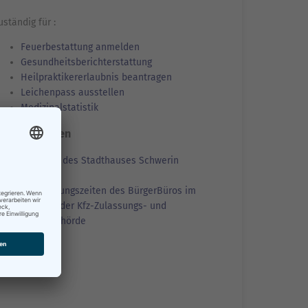
uständig für :
Feuerbestattung anmelden
Gesundheitsberichterstattung
Heilpraktikererlaubnis beantragen
Leichenpass ausstellen
Medizinalstatistik
ffnungszeiten
ffnungszeiten des Stadthauses Schwerin
amstags-Öffnungszeiten des BürgerBüros im
tadthaus und der Kfz-Zulassungs- und
ührerscheinbehörde