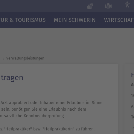
TUR & TOURISMUS
MEIN SCHWERIN
WIRTSCHAF
Verwaltungsleistungen
F
ntragen
A
1
Arzt approbiert oder Inhaber einer Erlaubnis im Sinne
A
 sein, benötigen Sie eine Erlaubnis nach dem
amtsärztliche Kenntnisüberprüfung.
T
+
g "Heilpraktiker" bzw. "Heilpraktikerin" zu führen.