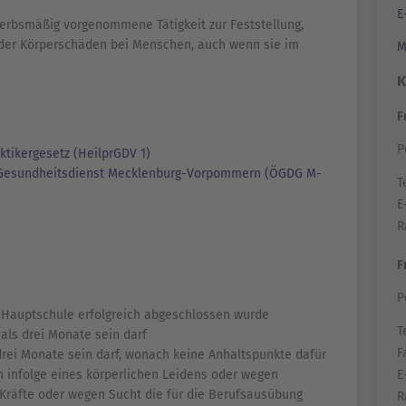
E
erbsmäßig vorgenommene Tätigkeit zur Feststellung,
oder Körperschäden bei Menschen, auch wenn sie im
M
K
F
P
tikergesetz (HeilprGDV 1)
en Gesundheitsdienst Mecklenburg-Vorpommern (ÖGDG M-
Te
E
R
F
P
 Hauptschule erfolgreich abgeschlossen wurde
Te
 als drei Monate sein darf
F
s drei Monate sein darf, wonach keine Anhaltspunkte dafür
E
n infolge eines körperlichen Leidens oder wegen
 Kräfte oder wegen Sucht die für die Berufsausübung
R