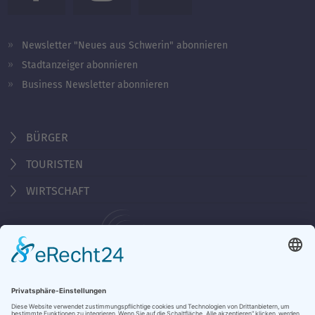
Newsletter "Neues aus Schwerin" abonnieren
Stadtanzeiger abonnieren
Business Newsletter abonnieren
BÜRGER
TOURISTEN
WIRTSCHAFT
Behördennummer 115
KONTAKT
ÖFFNUNGSZEITEN
NOTRUFE & HOTLINES
JOBS