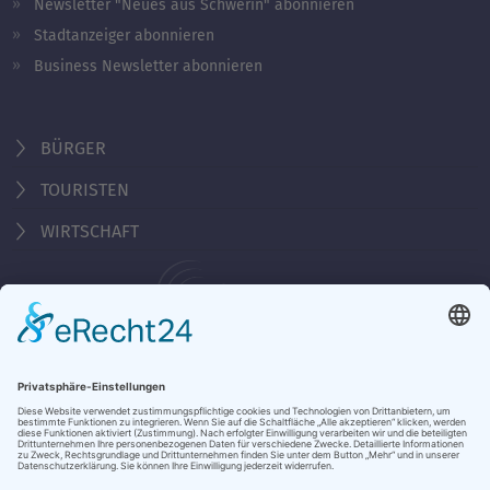
Newsletter "Neues aus Schwerin" abonnieren
Stadtanzeiger abonnieren
Business Newsletter abonnieren
BÜRGER
TOURISTEN
WIRTSCHAFT
Behördennummer 115
KONTAKT
ÖFFNUNGSZEITEN
NOTRUFE & HOTLINES
JOBS
STADTANZEIGER
BROSCHÜREN
PRESSE
DATENSCHUTZ