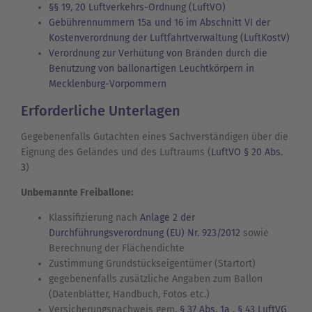
§§ 19, 20 Luftverkehrs-Ordnung (LuftVO)
Gebührennummern 15a und 16 im Abschnitt VI der
Kostenverordnung der Luftfahrtverwaltung (LuftKostV)
Verordnung zur Verhütung von Bränden durch die
Benutzung von ballonartigen Leuchtkörpern in
Mecklenburg-Vorpommern
Erforderliche Unterlagen
Gegebenenfalls Gutachten eines Sachverständigen über die
Eignung des Geländes und des Luftraums
(
LuftVO § 20 Abs.
3
)
Unbemannte Freiballone:
Klassifizierung nach
Anlage 2 der
Durchführungsverordnung (EU) Nr. 923/2012
sowie
Berechnung der Flächendichte
Zustimmung Grundstückseigentümer (Startort)
gegebenenfalls zusätzliche Angaben zum Ballon
(Datenblätter, Handbuch, Fotos etc.)
Versicherungsnachweis gem.
§ 37 Abs. 1a
,
§ 43 LuftVG