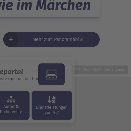
wie im Märchen.
+
Mehr zum Panoramabild
ceportal
Bild © TV Meck-SN, Markus Tiemann
nste rund um die Uhr
Ämter &
Dienstleistungen
Fachdienste
von A-Z