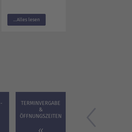
Alles lesen...
­
TERMINVERGABE
&
N
ÖFFNUNGS­ZEITEN