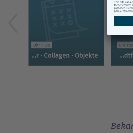
11:00 Uhr
11:00 
Ruth Tesmar. GÄRTEN MEINES LEBENS. Bilder · Collagen · Objekte
Öffentliche Stadtführung Schwerin
Beka