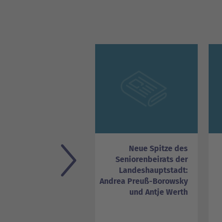
Action, Spaß und
Neue Spitze des
tivität: Schweriner
Seniorenbeirats der
merferienkalender
Landeshauptstadt:
mit Ferientipps und
Andrea Preuß-Borowsky
Mitmachangeboten
und Antje Werth