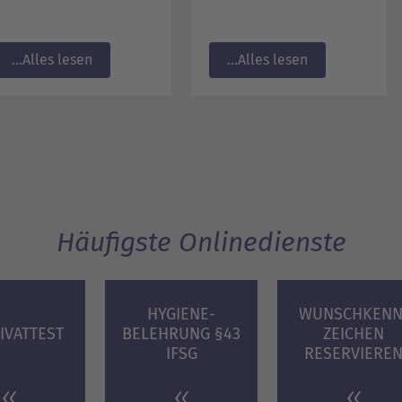
Alles lesen...
Alles lesen...
Häufigste Onlinedienste
HYGIENE­
WUNSCH­KENN
IVATTEST
BELEHRUNG­ §43
ZEICHEN
IFSG
RESERVIERE