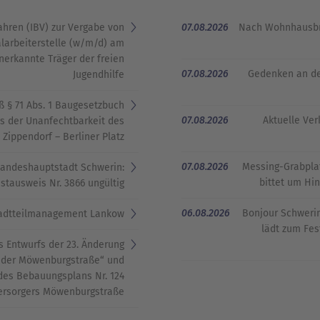
hren (IBV) zur Vergabe von
07.08.2026
Nach Wohnhausbra
larbeiterstelle (w/m/d) am
erkannte Träger der freien
07.08.2026
Gedenken an den
Jugendhilfe
 § 71 Abs. 1 Baugesetzbuch
07.08.2026
Aktuelle Ve
es der Unanfechtbarkeit des
ippendorf – Berliner Platz“
07.08.2026
23 Messing-Grabpl
andeshauptstadt Schwerin:
bittet um Hi
stausweis Nr. 3866 ungültig
06.08.2026
Bonjour Schwerin
tadtteilmanagement Lankow
lädt zum Fes
s Entwurfs der 23. Änderung
h der Möwenburgstraße“ und
 des Bebauungsplans Nr. 124
rsorgers Möwenburgstraße“