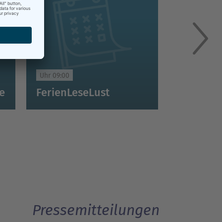
09:00 Uhr
FerienLeseLust
Pressemitteilungen