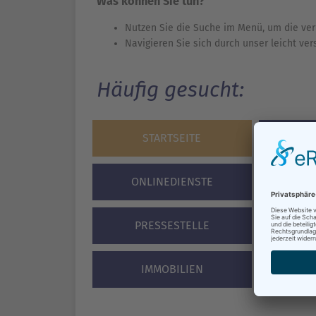
Was können Sie tun?
Nutzen Sie die Suche im Menü, um die ver
Navigieren Sie sich durch unser leicht ve
Häufig gesucht:
STARTSEITE
BÜR
ONLINEDIENSTE
VERA
PRESSESTELLE
STA
IMMOBILIEN
F