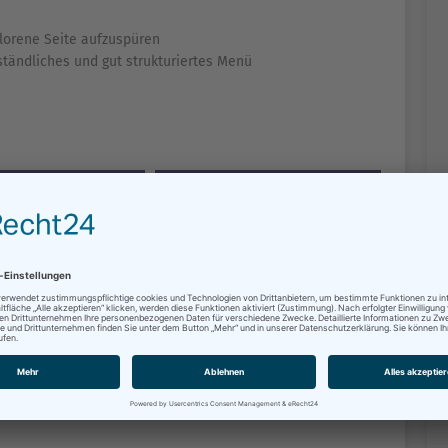
lorene Seite aufzuspüren
rständliches und gut strukturiertes Menü
GERSERVICE
DIENSTLEISTUNGEN
NSTALTUNGEN
VERWALTUNGS­STRUKTUR
DTVERTRETUNG
KUNST & KULTUR
EUERWEHR
STADTPLANUNG