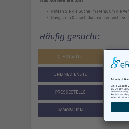
Was können Sie tun?
Nutzen Sie die Suche im Menü, um die ver
Navigieren Sie sich durch unser leicht ve
Häufig gesucht:
STARTSEITE
BÜR
ONLINEDIENSTE
VERA
PRESSESTELLE
STA
IMMOBILIEN
F