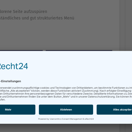
lorene Seite aufzuspüren
rständliches und gut strukturiertes Menü
GERSERVICE
DIENSTLEISTUNGEN
NSTALTUNGEN
VERWALTUNGS­STRUKTUR
DTVERTRETUNG
KUNST & KULTUR
EUERWEHR
STADTPLANUNG