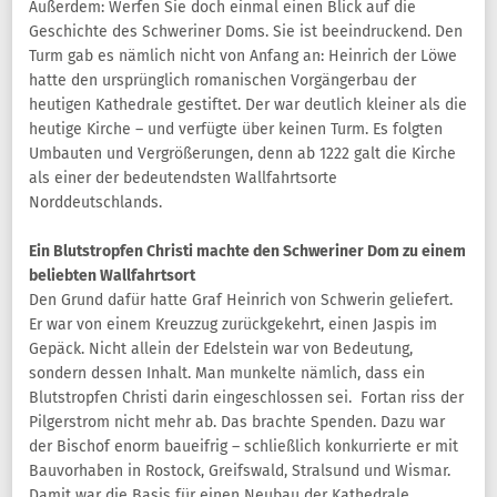
Außerdem: Werfen Sie doch einmal einen Blick auf die
Geschichte des Schweriner Doms. Sie ist beeindruckend. Den
Turm gab es nämlich nicht von Anfang an: Heinrich der Löwe
hatte den ursprünglich romanischen Vorgängerbau der
heutigen Kathedrale gestiftet. Der war deutlich kleiner als die
heutige Kirche – und verfügte über keinen Turm. Es folgten
Umbauten und Vergrößerungen, denn ab 1222 galt die Kirche
als einer der bedeutendsten Wallfahrtsorte
Norddeutschlands.
Ein Blutstropfen Christi machte den Schweriner Dom zu einem
beliebten Wallfahrtsort
Den Grund dafür hatte Graf Heinrich von Schwerin geliefert.
Er war von einem Kreuzzug zurückgekehrt, einen Jaspis im
Gepäck. Nicht allein der Edelstein war von Bedeutung,
sondern dessen Inhalt. Man munkelte nämlich, dass ein
Blutstropfen Christi darin eingeschlossen sei. Fortan riss der
Pilgerstrom nicht mehr ab. Das brachte Spenden. Dazu war
der Bischof enorm baueifrig – schließlich konkurrierte er mit
Bauvorhaben in Rostock, Greifswald, Stralsund und Wismar.
Damit war die Basis für einen Neubau der Kathedrale