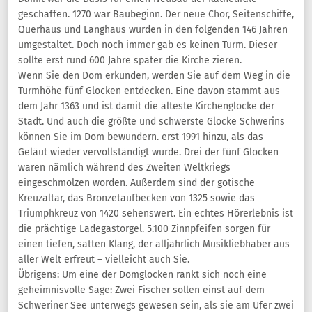
geschaffen. 1270 war Baubeginn. Der neue Chor, Seitenschiffe,
Querhaus und Langhaus wurden in den folgenden 146 Jahren
umgestaltet. Doch noch immer gab es keinen Turm. Dieser
sollte erst rund 600 Jahre später die Kirche zieren.
Wenn Sie den Dom erkunden, werden Sie auf dem Weg in die
Turmhöhe fünf Glocken entdecken. Eine davon stammt aus
dem Jahr 1363 und ist damit die älteste Kirchenglocke der
Stadt. Und auch die größte und schwerste Glocke Schwerins
können Sie im Dom bewundern. erst 1991 hinzu, als das
Geläut wieder vervollständigt wurde. Drei der fünf Glocken
waren nämlich während des Zweiten Weltkriegs
eingeschmolzen worden. Außerdem sind der gotische
Kreuzaltar, das Bronzetaufbecken von 1325 sowie das
Triumphkreuz von 1420 sehenswert. Ein echtes Hörerlebnis ist
die prächtige Ladegastorgel. 5.100 Zinnpfeifen sorgen für
einen tiefen, satten Klang, der alljährlich Musikliebhaber aus
aller Welt erfreut – vielleicht auch Sie.
Übrigens: Um eine der Domglocken rankt sich noch eine
geheimnisvolle Sage: Zwei Fischer sollen einst auf dem
Schweriner See unterwegs gewesen sein, als sie am Ufer zwei