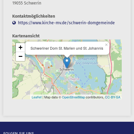
19055 Schwerin
Kontaktmöglichkeiten
https://www.kirche-mv.de/schwerin-domgemeinde
Kartenansicht
×
+
Schweriner Dom St. Marien und St. Johannis
−
Leaflet
| Map data ©
OpenStreetMap
contributors,
CC-BY-SA
FOLGEN SIE UNS