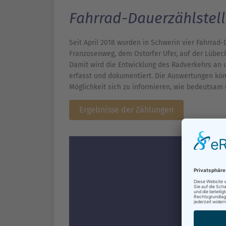
Fahrrad-Dauerzählstell
Seit April 2018 wurden in Schwerin vier Fahrra
Franzosenweg, dem Ostorfer Ufer, auf der Lübec
Damit wird die Entwicklung des Radverkehrs an u
erfasst und dokumentiert. Die Auswertungen kön
Möglichkeit sich zu informieren, wie bedeutsam d
Ergebnisse der Zählungen
R