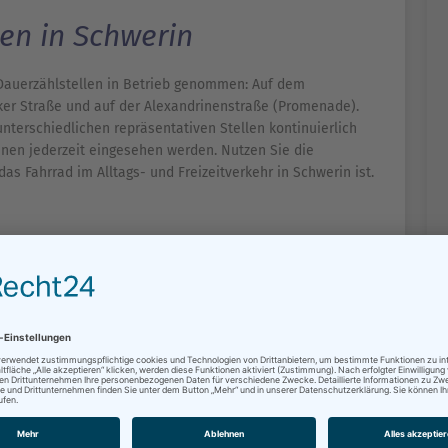
en in Schwerin
d-Dauerzählstellen in Betrieb genommen: Auf dem
ker Straße und auf der Alexandrinenstraße (Promenade).
nterschiedlichen repräsentativen Stellen kontinuierlich
nen jederzeit eingesehen werden. Nutzen Sie die
as Fahrrad im Alltags- und Freizeitverkehr in Schwerin ist.
ADTOUREN