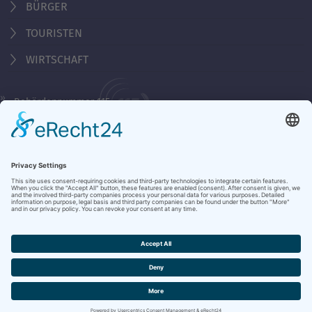
BÜRGER
TOURISTEN
WIRTSCHAFT
Behördennummer 115
KONTAKT
ÖFFNUNGSZEITEN
NOTRUFE & HOTLINES
JOBS
STADTANZEIGER
BROSCHÜREN
PRESSE
DATENSCHUTZ
IMPRESSUM
BARRIEREFREIHEIT
BANKVERBINDUNG