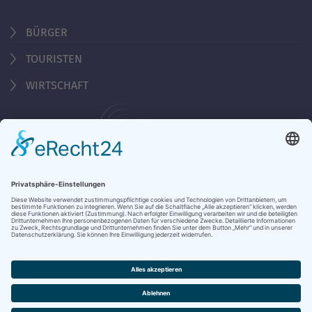
BÜRGER
TOURISTEN
WIRTSCHAFT
Behördennummer 115
KONTAKT
ÖFFNUNGSZEITEN
NOTRUFE & HOTLINES
JOBS
STADTANZEIGER
BROSCHÜREN
PRESSE
DATENSCHUTZ
IMPRESSUM
BARRIEREFREIHEIT
BANKVERBINDUNG