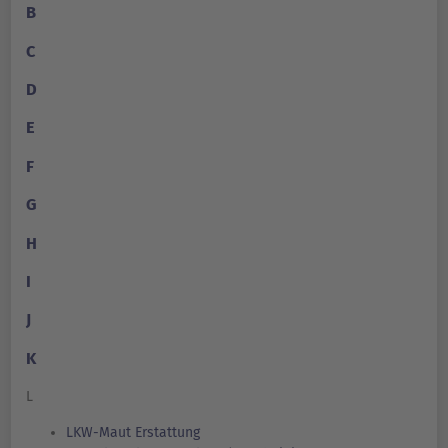
B
C
D
E
F
G
H
I
J
K
L
LKW-Maut Erstattung