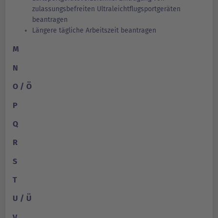
zulassungsbefreiten Ultraleichtflugsportgeräten
beantragen
Längere tägliche Arbeitszeit beantragen
M
N
O / Ö
P
Q
R
S
T
U / Ü
V