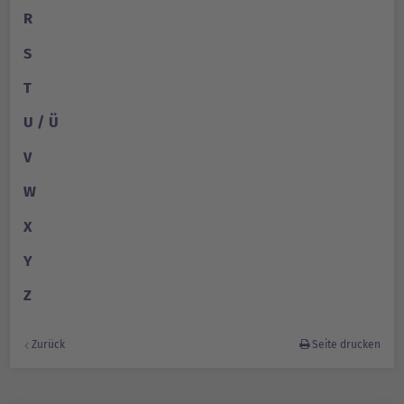
R
S
T
U / Ü
V
W
X
Y
Z
Zurück
Seite drucken