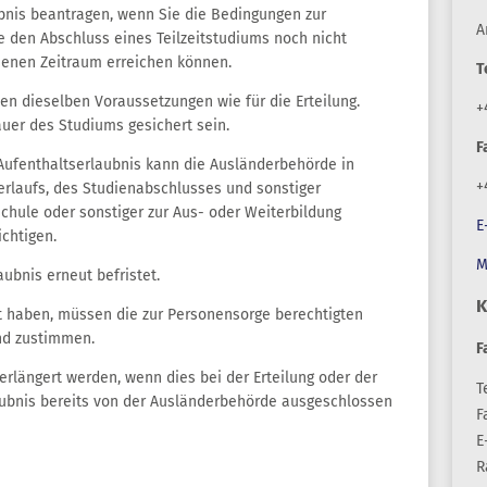
bnis beantragen, wenn Sie die Bedingungen zur
A
 den Abschluss eines Teilzeitstudiums noch nicht
senen Zeitraum erreichen können.
T
ten dieselben Voraussetzungen wie für die Erteilung.
+
auer des Studiums gesichert sein.
F
 Aufenthaltserlaubnis kann die Ausländerbehörde in
+
rlaufs, des Studienabschlusses und sonstiger
ule oder sonstiger zur Aus- oder Weiterbildung
E
chtigen.
M
aubnis erneut befristet.
K
et haben, müssen die zur Personensorge berechtigten
nd zustimmen.
F
erlängert werden, wenn dies bei der Erteilung oder der
Te
laubnis bereits von der Ausländerbehörde ausgeschlossen
F
E
R