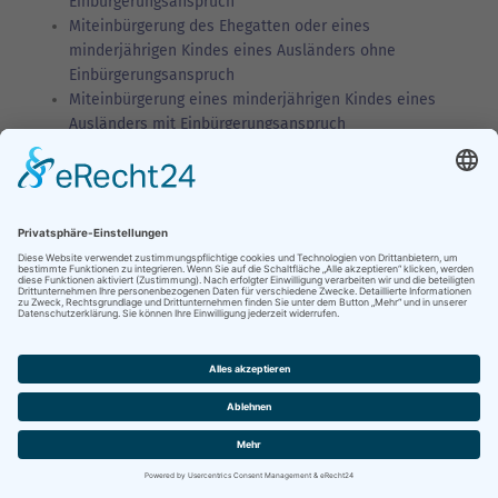
Einbürgerungsanspruch
Miteinbürgerung des Ehegatten oder eines
minderjährigen Kindes eines Ausländers ohne
Einbürgerungsanspruch
Miteinbürgerung eines minderjährigen Kindes eines
Ausländers mit Einbürgerungsanspruch
Mobiler-ICT-Karte: Verlängerung beantragen
Niederlassungserlaubnis beantragen
Niederlassungserlaubnis für Absolventen deutscher
Hochschulen beantragen
Niederlassungserlaubnis für anerkannte Asylberechtigte
und Flüchtlinge beantragen
Niederlassungserlaubnis für eigenständig
aufenthaltsberechtigte Ehegatten beantragen
Niederlassungserlaubnis für eine selbständige Tätigkeit
beantragen
Niederlassungserlaubnis für Familienangehörige von
Deutschen beantragen
Niederlassungserlaubnis für hoch qualifizierte
Fachkräfte beantragen
Niederlassungserlaubnis für Inhaber einer